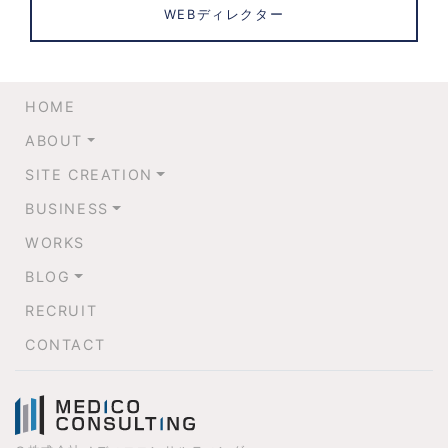
WEBディレクター
HOME
ABOUT
SITE CREATION
BUSINESS
WORKS
BLOG
RECRUIT
CONTACT