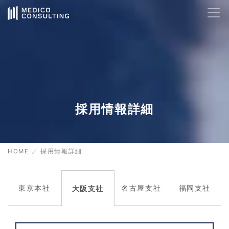
AIサポート
24時間対応
🤖
Hello! How can I help you today?
08:25
採用情報詳細
HOME
／
採用情報詳細
東京本社
名古屋支社
福岡支社
大阪支社