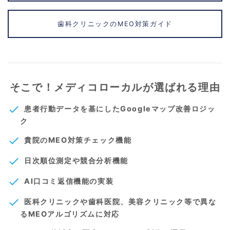
歯科クリニックのMEO対策ガイド
そこで！メディコローカルが選ばれる理由
check
患者行動データを基にしたGoogleマップ改善ロジッ
ク
check
貴院のMEO対策チェック機能
check
日次順位測定や競合分析機能
check
AI口コミ返信機能の実装
check
医科クリニックや歯科医院、美容クリニック等で異な
るMEOアルゴリズムに対応