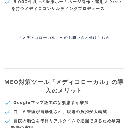
check
5,000件以上の医療ホームページ制作・運用ノウハウ
を持つメディココンサルティングプロデュース
「メディコローカル」へのお問い合わせはこちら
MEO対策ツール「メディコローカル」の導
入のメリット
check
Googleマップ経由の新規患者が増加
check
口コミ管理が自動化され、現場の負担が大幅減
check
自院の順位を毎日リアルタイムで把握できるため早期
改善の実現