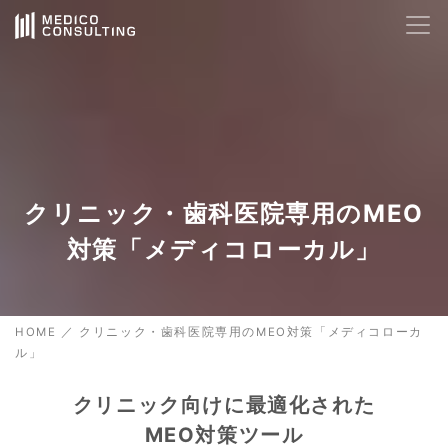
AIサポート
24時間対応
🤖
Hello! How can I help you today?
21:28
クリニック・歯科医院専用のMEO
対策「メディコローカル」
HOME
／
クリニック・歯科医院専用のMEO対策「メディコローカ
ル」
クリニック向けに最適化された
MEO対策ツール