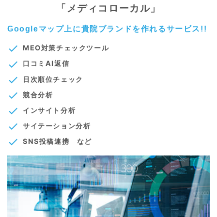
「メディコローカル」
Googleマップ上に貴院ブランドを作れるサービス!!
check
MEO対策チェックツール
check
口コミAI返信
check
日次順位チェック
check
競合分析
check
インサイト分析
check
サイテーション分析
check
SNS投稿連携 など