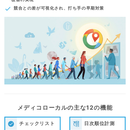
check
競合との差が可視化され、打ち手の早期対策
メディコローカルの主な12の機能
チェックリスト
日次順位計測