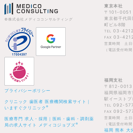
東京本社
〒101-0051
東京都千代田
©株式会社メディココンサルティング
町ビル8階
03-421
TEL
03-421
FAX
営業時間 土日
（電話受付時間 1
福岡支社
〒812-0013
プライバシーポリシー
福岡県福岡市博
駅イーストプ
クリニック 歯医者 医療機関検索サイト｜
092-57
TEL
®
いますぐクリニック
092-57
FAX
営業時間 土日
医療専門 求人・採用｜医科・歯科・調剤薬
®
（電話受付時間 1
局の求人サイト メディコジョブズ
福岡 熊本 大