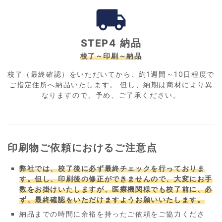
local_shipping
STEP4 納品
校了～印刷～納品
校了（最終確認）をいただいてから、約1週間～10日程度で
ご指定住所へ納品いたします。 但し、納期は商材により異
なりますので、予め、ご了承ください。
印刷物ご依頼におけるご注意点
弊社では、校了後に必ず最終チェックを行っておりま
す。但し、印刷後の修正ができませんので、大変にお手
数をお掛けいたしますが、医療機関様でも校了前に、必
ず、最終確認をいただけますようお願いいたします。
納品までの時間に余裕を持ったご依頼をご協力くださ