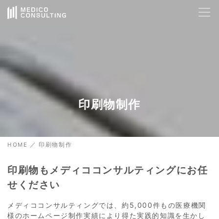
AIサポート
24時間対応
🤖
Hello! How can I help you today?
16:23
印刷物制作
HOME
／
印刷物制作
印刷物もメディココンサルティングにお任
せください
メディココンサルティングでは、約5,000件もの医療機関
様のホームページ制作実績により得た実践的知識を生かし