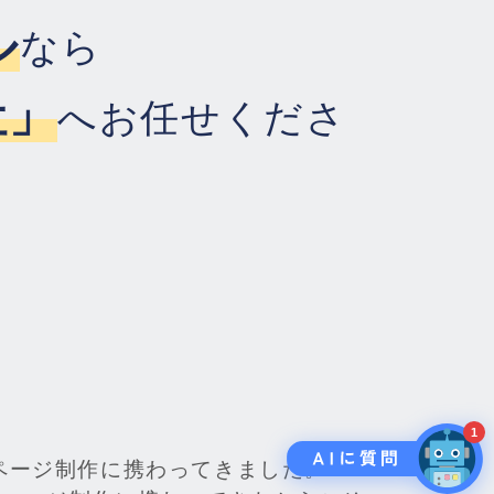
ル
なら
社」
へお任せくださ
1
ページ制作に携わってきました。