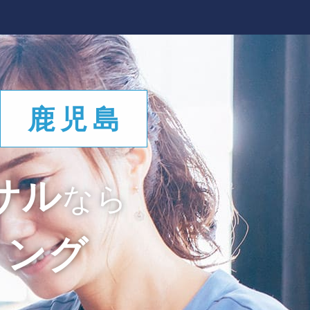
鹿児島
サル
なら
ィング