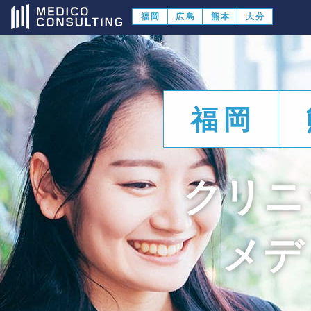
福岡
広島
熊本
大分
福岡
クリニ
メデ