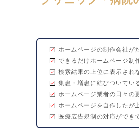
ホームページの制作会社が
check
できるだけホームページ制
check
検索結果の上位に表示され
check
集患・増患に結びついてい
check
ホームページ業者の日々の
check
ホームページを自作したが
check
医療広告規制の対応ができ
check