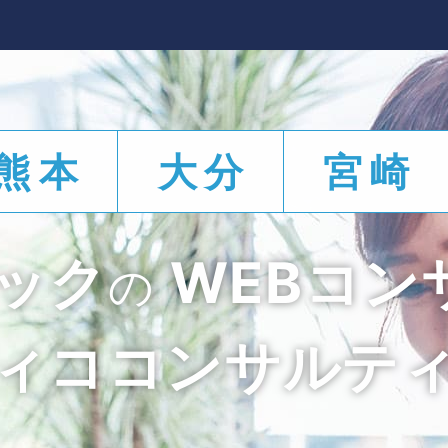
熊本
大分
宮崎
ック
WEBコン
の
ィココンサルテ